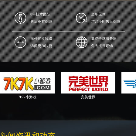
8年技术团队
全年无休
售后更有保障
7*24小时售后保障
海外优质线路
集结全球服务器
访问更加快捷
免去找寻烦恼
7k小游戏
完美世界
新飞电器